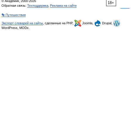
© Академик, 2000-2026
18+
Обратная связь:
Техподдержка
,
Реклама на сайте
👣 Путешествия
Экспорт словарей на сайты
, сделанные на PHP,
Joomla,
Drupal,
WordPress, MODx.