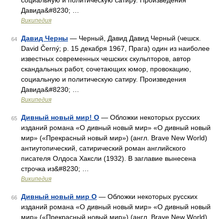
социальную и политическую сатиру. Произведения
Давида&#8230; …
Википедия
Давид Черны
— Черный, Давид Давид Черный (чешск.
64
David Černý; р. 15 декабря 1967, Прага) один из наиболее
известных современных чешских скульпторов, автор
скандальных работ, сочетающих юмор, провокацию,
социальную и политическую сатиру. Произведения
Давида&#8230; …
Википедия
Дивный новый мир! О
— Обложки некоторых русских
65
изданий романа «О дивный новый мир» «О дивный новый
мир» («Прекрасный новый мир») (англ. Brave New World)
антиутопический, сатирический роман английского
писателя Олдоса Хаксли (1932). В заглавие вынесена
строчка из&#8230; …
Википедия
Дивный новый мир О
— Обложки некоторых русских
66
изданий романа «О дивный новый мир» «О дивный новый
мир» («Прекрасный новый мир») (англ. Brave New World)