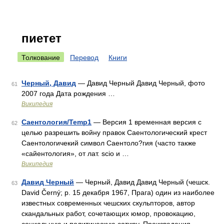
пиетет
Толкование
Перевод
Книги
Черный, Давид
— Давид Черный Давид Черный, фото
61
2007 года Дата рождения …
Википедия
Саентология/Temp1
— Версия 1 временная версия с
62
целью разрешить войну правок Саентологический крест
Саентологичекий символ Саентоло?гия (часто также
«сайентология», от лат. scio и …
Википедия
Давид Черный
— Черный, Давид Давид Черный (чешск.
63
David Černý; р. 15 декабря 1967, Прага) один из наиболее
известных современных чешских скульпторов, автор
скандальных работ, сочетающих юмор, провокацию,